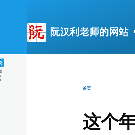
跳转到主要内容
阮汉利老师的网站 👩
S源
首页
面
包
这个
屑